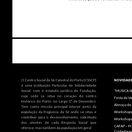
Navegação
de
artigos
O Centro Social da Sé Catedral do Porto (CSSCP)
NOVIDAD
é uma Instituição Particular de Solidariedade
Social, com o estatuto jurídico de Fundação,
“MUSICA 
cuja sede se situa no coração do centro
Festa de V
histórico do Porto, no Largo 1º de Dezembro.
Almoço de 
Tem como missão principal intervir junto da
população da freguesia da Sé onde se situa e
Workshops 
contribuir para o desenvolvimento, sobretudo
Workshops
dos utentes de cada Resposta Social que
CAFAP – Pr
oferece, mas também da população em geral
Cuidadore