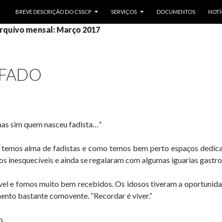
SALTAR PARA O CONTEÚDO
BREVE DESCRIÇÃO DO CSSCP
SERVIÇOS
DOCUMENTOS
NOTÍ
rquivo mensal: Março 2017
 FADO
as sim quem nasceu fadista…”
 temos alma de fadistas e como temos bem perto espaços dedicad
os inesquecíveis e ainda se regalaram com algumas iguarias gastr
l e fomos muito bem recebidos. Os idosos tiveram a oportunida
nto bastante comovente. “Recordar é viver.”
o.