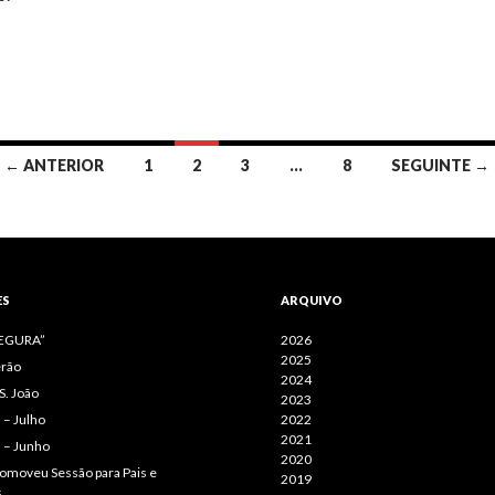
← ANTERIOR
1
2
3
…
8
SEGUINTE →
ES
ARQUIVO
SEGURA”
2026
2025
erão
2024
S. João
2023
– Julho
2022
2021
 – Junho
2020
omoveu Sessão para Pais e
2019
s