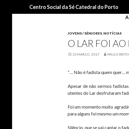
Procurar
Centro Social da Sé Catedral do Porto
A
JOVENS / SÉNIORES
,
NOTÍCIAS
O LAR FOI AO
23 MARÇO, 2017
PAULO BRITO
“… Não é fadista quem quer… m
Apesar de não sermos fadistas
utentes do Lar desfrutaram fad
Foi um momento muito agradáve
para alguns foi mesmo um mome
Silêncio, que se vai cantar o fad