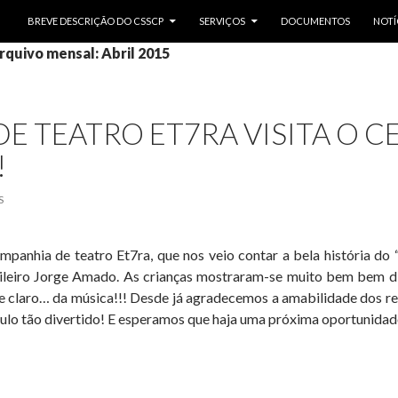
SALTAR PARA O CONTEÚDO
BREVE DESCRIÇÃO DO CSSCP
SERVIÇOS
DOCUMENTOS
NOTÍ
rquivo mensal: Abril 2015
E TEATRO ET7RA VISITA O 
!
S
mpanhia de teatro Et7ra, que nos veio contar a bela história d
sileiro Jorge Amado. As crianças mostraram-se muito bem bem 
s e claro… da música!!! Desde já agradecemos a amabilidade dos r
lo tão divertido! E esperamos que haja uma próxima oportunida