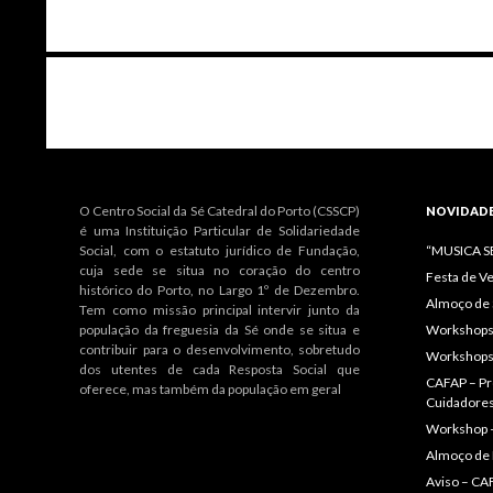
Navegação
de
artigos
O Centro Social da Sé Catedral do Porto (CSSCP)
NOVIDAD
é uma Instituição Particular de Solidariedade
Social, com o estatuto jurídico de Fundação,
“MUSICA 
cuja sede se situa no coração do centro
Festa de V
histórico do Porto, no Largo 1º de Dezembro.
Almoço de 
Tem como missão principal intervir junto da
população da freguesia da Sé onde se situa e
Workshops 
contribuir para o desenvolvimento, sobretudo
Workshops
dos utentes de cada Resposta Social que
CAFAP – Pr
oferece, mas também da população em geral
Cuidadore
Workshop 
Almoço de
Aviso – CAF