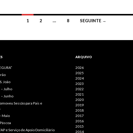
1
2
…
8
SEGUINTE →
ES
ARQUIVO
SEGURA”
2026
2025
erão
2024
S. João
2023
– Julho
2022
2021
 – Junho
2020
omoveu Sessão para Pais e
2019
s
2018
– Maio
2017
2016
 Páscoa
2015
AP e Serviço de Apoio Domiciliário
2014