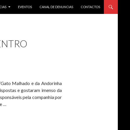
CIAS
EVENTOS
CANAL DE DENUNCIAS
CONTACTOS
CENTRO
o “Gato Malhado e da Andorinha
dispostas e gostaram imenso da
esponsáveis pela companhia por
de …