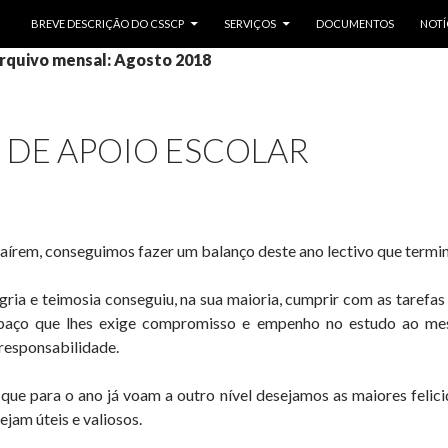
SALTAR PARA O CONTEÚDO
BREVE DESCRIÇÃO DO CSSCP
SERVIÇOS
DOCUMENTOS
NOTÍ
rquivo mensal: Agosto 2018
 DE APOIO ESCOLAR
saírem, conseguimos fazer um balanço deste ano lectivo que term
gria e teimosia conseguiu, na sua maioria, cumprir com as tarefas 
spaço que lhes exige compromisso e empenho no estudo ao me
responsabilidade.
ue para o ano já voam a outro nível desejamos as maiores felici
ejam úteis e valiosos.