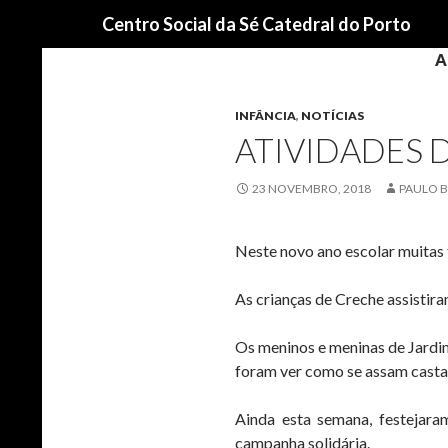
Procurar
Centro Social da Sé Catedral do Porto
A
INFÂNCIA
,
NOTÍCIAS
ATIVIDADES 
23 NOVEMBRO, 2018
PAULO B
Neste novo ano escolar muitas t
As crianças de Creche assistira
Os meninos e meninas de Jardi
foram ver como se assam castan
Ainda esta semana, festejara
campanha solidária.