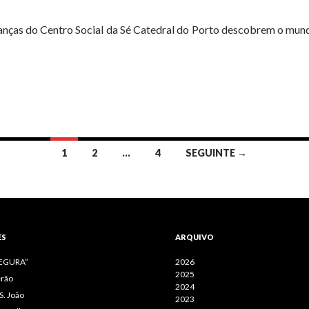
crianças do Centro Social da Sé Catedral do Porto descobrem o mu
1
2
…
4
SEGUINTE →
ES
ARQUIVO
SEGURA”
2026
2025
erão
2024
S. João
2023