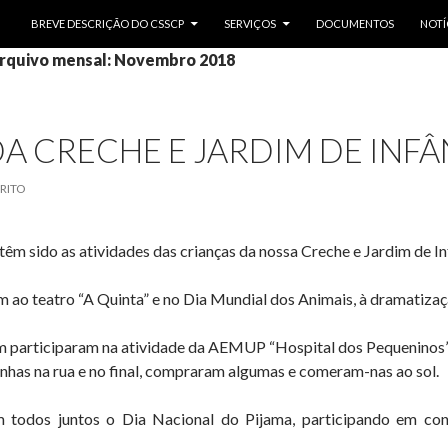
SALTAR PARA O CONTEÚDO
BREVE DESCRIÇÃO DO CSSCP
SERVIÇOS
DOCUMENTOS
NOTÍ
rquivo mensal: Novembro 2018
DA CRECHE E JARDIM DE INFÂ
RITO
êm sido as atividades das crianças da nossa Creche e Jardim de In
m ao teatro “A Quinta” e no Dia Mundial dos Animais, à dramatizaç
m participaram na atividade da AEMUP “Hospital dos Pequeninos”,
has na rua e no final, compraram algumas e comeram-nas ao sol.
m todos juntos o Dia Nacional do Pijama, participando em con