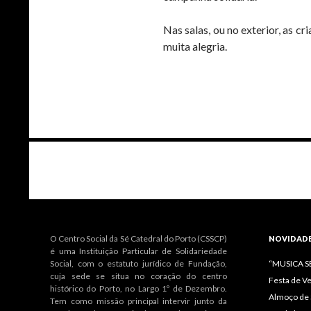
Nas salas, ou no exterior, as 
muita alegria.
Navegação
de
artigos
O Centro Social da Sé Catedral do Porto (CSSCP)
NOVIDAD
é uma Instituição Particular de Solidariedade
Social, com o estatuto jurídico de Fundação,
“MUSICA 
cuja sede se situa no coração do centro
Festa de V
histórico do Porto, no Largo 1º de Dezembro.
Almoço de 
Tem como missão principal intervir junto da