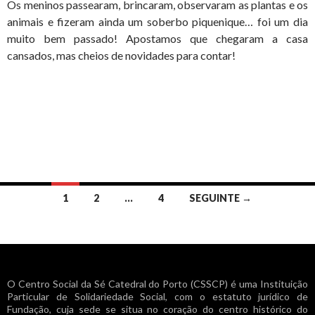
Os meninos passearam, brincaram, observaram as plantas e os
animais e fizeram ainda um soberbo piquenique… foi um dia
muito bem passado! Apostamos que chegaram a casa
cansados, mas cheios de novidades para contar!
Navegação
1
2
…
4
SEGUINTE →
de
artigos
O Centro Social da Sé Catedral do Porto (CSSCP) é uma Instituição
Particular de Solidariedade Social, com o estatuto jurídico de
Fundação, cuja sede se situa no coração do centro histórico do