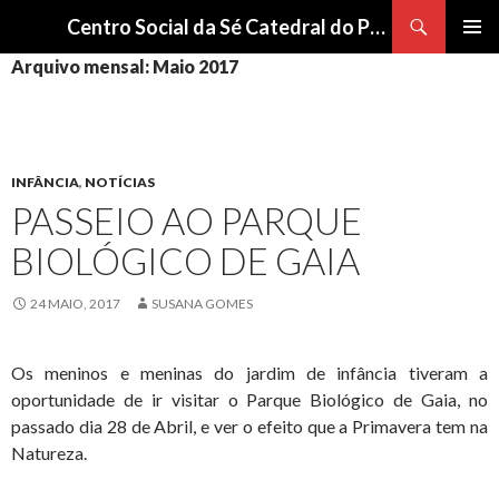
Procurar
Centro Social da Sé Catedral do Porto
SALTAR
Arquivo mensal: Maio 2017
Me
PARA
O
pri
CONTEÚDO
INFÂNCIA
,
NOTÍCIAS
PASSEIO AO PARQUE
BIOLÓGICO DE GAIA
24 MAIO, 2017
SUSANA GOMES
Os meninos e meninas do jardim de infância tiveram a
oportunidade de ir visitar o Parque Biológico de Gaia, no
passado dia 28 de Abril, e ver o efeito que a Primavera tem na
Natureza.