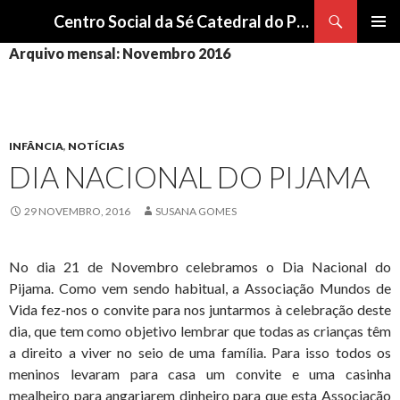
Procurar
Centro Social da Sé Catedral do Porto
SALTAR
Arquivo mensal: Novembro 2016
Me
PARA
O
pri
CONTEÚDO
INFÂNCIA
,
NOTÍCIAS
DIA NACIONAL DO PIJAMA
29 NOVEMBRO, 2016
SUSANA GOMES
No dia 21 de Novembro celebramos o Dia Nacional do
Pijama. Como vem sendo habitual, a Associação Mundos de
Vida fez-nos o convite para nos juntarmos à celebração deste
dia, que tem como objetivo lembrar que todas as crianças têm
a direito a viver no seio de uma família. Para isso todos os
meninos levaram para casa um convite e uma casinha
mealheiro para angariarem dinheiro para que esta Associação