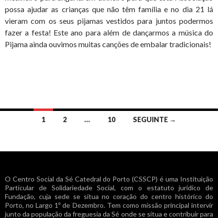
possa ajudar as crianças que não têm família e no dia 21 lá
vieram com os seus pijamas vestidos para juntos podermos
fazer a festa! Este ano para além de dançarmos a música do
Pijama ainda ouvimos muitas canções de embalar tradicionais!
Navegação
1
2
…
10
SEGUINTE →
de
artigos
O Centro Social da Sé Catedral do Porto (CSSCP) é uma Instituição
Particular de Solidariedade Social, com o estatuto jurídico de
Fundação, cuja sede se situa no coração do centro histórico do
Porto, no Largo 1º de Dezembro. Tem como missão principal intervir
junto da população da freguesia da Sé onde se situa e contribuir para