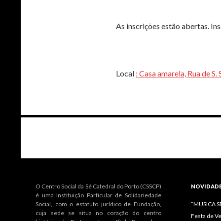
As inscrições estão abertas. In
Local
: Casa amarela, Rua de S. 
Navegação
de
artigos
O Centro Social da Sé Catedral do Porto (CSSCP)
NOVIDAD
é uma Instituição Particular de Solidariedade
Social, com o estatuto jurídico de Fundação,
“MUSICA 
cuja sede se situa no coração do centro
Festa de V