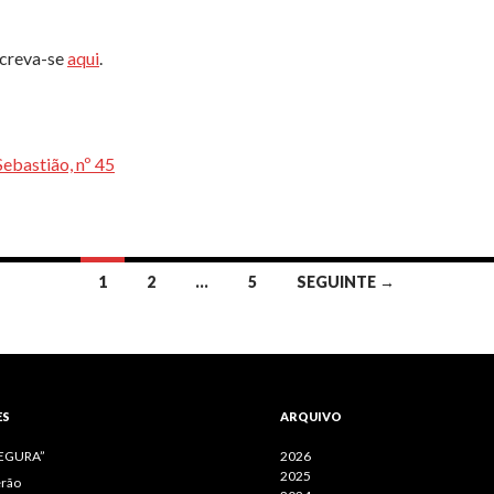
screva-se
aqui
.
Sebastião, nº 45
1
2
…
5
SEGUINTE →
ES
ARQUIVO
SEGURA”
2026
2025
erão