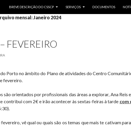
SALTAR PARA O CONTEÚDO
BREVE DESCRIÇÃO DO CSSCP
SERVIÇOS
DOCUMENTOS
NOTÍ
rquivo mensal: Janeiro 2024
– FEVEREIRO
IRA
 do Porto no âmbito do Plano de atividades do Centro Comunitári
e fevereiro.
ão orientados por profissionais das áreas a explorar, Ana Reis e
te contribui com 2€ e irão acontecer às sextas-feiras à tarde
com u
:30).
fevereiro, vê qual ou quais são os temas que mais te cativam para