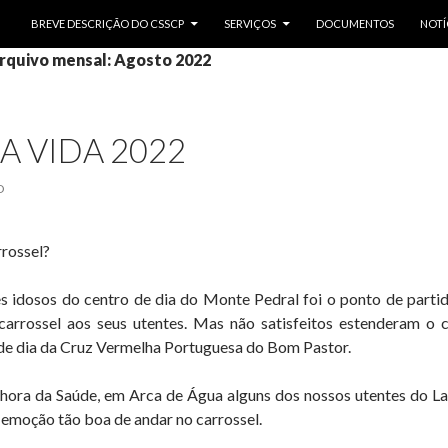
SALTAR PARA O CONTEÚDO
BREVE DESCRIÇÃO DO CSSCP
SERVIÇOS
DOCUMENTOS
NOTÍ
rquivo mensal: Agosto 2022
A VIDA 2022
O
rossel?
es idosos do centro de dia do Monte Pedral foi o ponto de part
arrossel aos seus utentes. Mas não satisfeitos estenderam o c
 de dia da Cruz Vermelha Portuguesa do Bom Pastor.
nhora da Saúde, em Arca de Água alguns dos nossos utentes do La
 emoção tão boa de andar no carrossel.