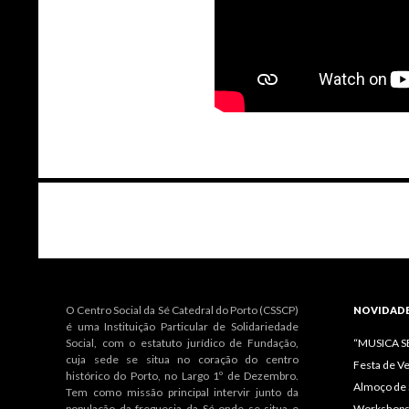
Navegação
de
artigos
O Centro Social da Sé Catedral do Porto (CSSCP)
NOVIDAD
é uma Instituição Particular de Solidariedade
Social, com o estatuto jurídico de Fundação,
“MUSICA 
cuja sede se situa no coração do centro
Festa de V
histórico do Porto, no Largo 1º de Dezembro.
Almoço de 
Tem como missão principal intervir junto da
população da freguesia da Sé onde se situa e
Workshops 