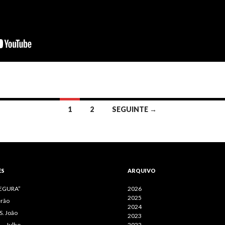
1
2
SEGUINTE →
ES
ARQUIVO
SEGURA”
2026
2025
erão
2024
S. João
2023
– Julho
2022