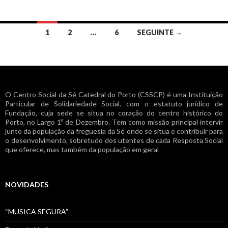
Navegação
1
2
…
6
SEGUINTE →
de
artigos
O Centro Social da Sé Catedral do Porto (CSSCP) é uma Instituição
Particular de Solidariedade Social, com o estatuto jurídico de
Fundação, cuja sede se situa no coração do centro histórico do
Porto, no Largo 1º de Dezembro. Tem como missão principal intervir
junto da população da freguesia da Sé onde se situa e contribuir para
o desenvolvimento, sobretudo dos utentes de cada Resposta Social
que oferece, mas também da população em geral
NOVIDADES
“MUSICA SEGURA”