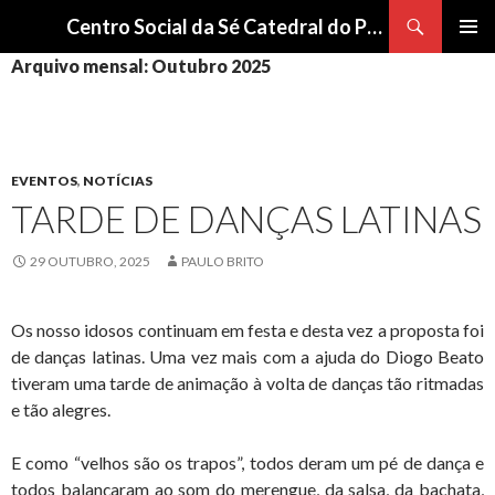
Procurar
Centro Social da Sé Catedral do Porto
SALTAR
Arquivo mensal: Outubro 2025
Me
PARA
O
pri
CONTEÚDO
EVENTOS
,
NOTÍCIAS
TARDE DE DANÇAS LATINAS
29 OUTUBRO, 2025
PAULO BRITO
Os nosso idosos continuam em festa e desta vez a proposta foi
de danças latinas. Uma vez mais com a ajuda do Diogo Beato
tiveram uma tarde de animação à volta de danças tão ritmadas
e tão alegres.
E como “velhos são os trapos”, todos deram um pé de dança e
todos balançaram ao som do merengue, da salsa, da bachata,