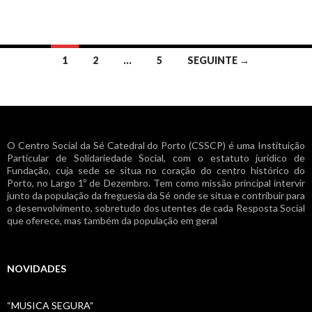
Navegação
1
2
…
5
SEGUINTE →
de
artigos
O Centro Social da Sé Catedral do Porto (CSSCP) é uma Instituição
Particular de Solidariedade Social, com o estatuto jurídico de
Fundação, cuja sede se situa no coração do centro histórico do
Porto, no Largo 1º de Dezembro. Tem como missão principal intervir
junto da população da freguesia da Sé onde se situa e contribuir para
o desenvolvimento, sobretudo dos utentes de cada Resposta Social
que oferece, mas também da população em geral
NOVIDADES
“MUSICA SEGURA”