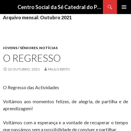
Procurar
Centro Social da Sé Catedral do Porto
SALTAR
Arquivo mensal: Outubro 2021
Me
PARA
O
pri
CONTEÚDO
JOVENS / SÉNIORES
,
NOTÍCIAS
O REGRESSO
22 OUTUBRO, 2021
PAULO BRITO
O Regresso das Actividades
Voltámos aos momentos felizes, de alegria, de partilha e de
aprendizagem!
Voltámos com a esperança e a vontade de recuperar o tempo
que passámos sem a possibilidade de conviver e partilhar.