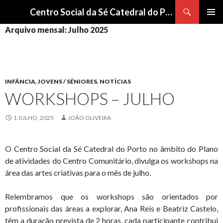
Procurar
Centro Social da Sé Catedral do Porto
SALTAR
Arquivo mensal: Julho 2025
Me
PARA
O
pri
CONTEÚDO
INFÂNCIA
,
JOVENS / SÉNIORES
,
NOTÍCIAS
WORKSHOPS – JULHO
1 JULHO, 2025
JOÃO OLIVEIRA
O Centro Social da Sé Catedral do Porto no âmbito do Plano
de atividades do Centro Comunitário, divulga os workshops na
área das artes criativas para o mês de julho.
Relembramos que os workshops são orientados por
profissionais das áreas a explorar, Ana Reis e Beatriz Castelo,
têm a duração prevista de 2 horas, cada participante contribui