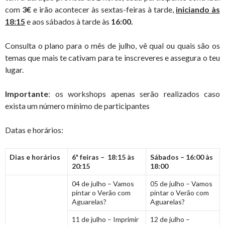
com
3€
e irão acontecer às sextas-feiras à tarde,
iniciando às
18:15
e aos sábados à tarde às
16:00.
Consulta o plano para o mês de julho, vê qual ou quais são os
temas que mais te cativam para te inscreveres e assegura o teu
lugar.
Importante
: os workshops apenas serão realizados caso
exista um número mínimo de participantes
Datas e horários:
Dias e horários
6ª feiras – 18:15 às
Sábados – 16:00 às
20:15
18:00
04 de julho – Vamos
05 de julho – Vamos
pintar o Verão com
pintar o Verão com
Aguarelas?
Aguarelas?
11 de julho – Imprimir
12 de julho –