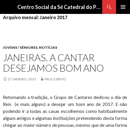
Procurar
Centro Social da Sé Catedral do Porto
SALTAR
Arquivo mensal: Janeiro 2017
Me
PARA
O
pri
CONTEÚDO
JOVENS / SÉNIORES
,
NOTÍCIAS
JANEIRAS. A CANTAR
DESEJAMOS BOM ANO
27 JANEIRO, 2017
PAULO BRITO
Retomando a tradição, o Grupo de Cantares dedicou o dia de
Reis (e mais alguns) a desejar um bom ano de 2017. E não
podendo ir a todas as casas escolhemos como habitualmente
alguns amigos e algumas instituições pretendendo desta forma
chegar ao maior número de pessoas, mesmo que de uma forma