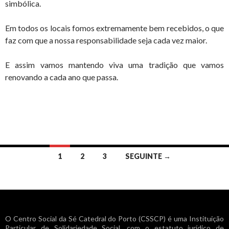
simbólica.
Em todos os locais fomos extremamente bem recebidos, o que
faz com que a nossa responsabilidade seja cada vez maior.
E assim vamos mantendo viva uma tradição que vamos
renovando a cada ano que passa.
Navegação
1
2
3
SEGUINTE →
de
artigos
O Centro Social da Sé Catedral do Porto (CSSCP) é uma Instituição
Particular de Solidariedade Social, com o estatuto jurídico de