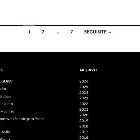
1
2
…
7
SEGUINTE →
ES
ARQUIVO
SEGURA”
2026
2025
erão
2024
S. João
2023
– Julho
2022
2021
 – Junho
2020
omoveu Sessão para Pais e
2019
s
2018
– Maio
2017
2016
 Páscoa