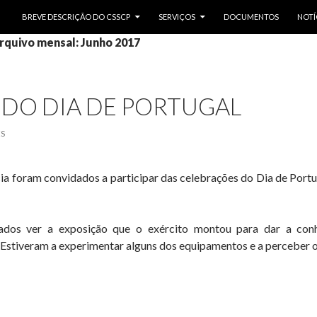
SALTAR PARA O CONTEÚDO
BREVE DESCRIÇÃO DO CSSCP
SERVIÇOS
DOCUMENTOS
NOTÍ
rquivo mensal: Junho 2017
DO DIA DE PORTUGAL
S
ia foram convidados a participar das celebrações do Dia de Portug
ados ver a exposição que o exército montou para dar a conh
stiveram a experimentar alguns dos equipamentos e a perceber o t