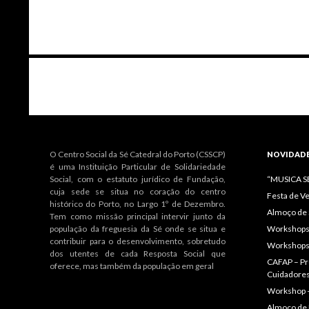
Navegação
de
artigos
O Centro Social da Sé Catedral do Porto (CSSCP)
NOVIDAD
é uma Instituição Particular de Solidariedade
Social, com o estatuto jurídico de Fundação,
“MUSICA 
cuja sede se situa no coração do centro
Festa de V
histórico do Porto, no Largo 1º de Dezembro.
Almoço de 
Tem como missão principal intervir junto da
população da freguesia da Sé onde se situa e
Workshops 
contribuir para o desenvolvimento, sobretudo
Workshops
dos utentes de cada Resposta Social que
CAFAP – Pr
oferece, mas também da população em geral
Cuidadore
Workshop 
Almoço de