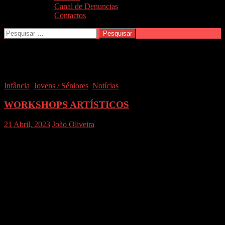
Canal de Denuncias
Contactos
Pesquisar
por:
Arquivo mensal: Abril 2023
Infância
,
Jovens / Séniores
,
Notícias
WORKSHOPS ARTÍSTICOS
21 Abril, 2023
João Oliveira
WORKSHOPS CASA AMARELA
O Centro Social da Sé Catedral do Porto no âmbito do Plano de
atividades do Centro Comunitário vai iniciar no mês de maio a
dinamização experimental de workshops na área das artes criativas.
Os workshops serão orientados por profissionais das áreas a
explorar, Ana Reis e Beatriz Castelo, têm a duração prevista de 2