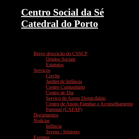
Centro Social da Sé
Catedral do Porto
Procurar
Menu primário
Saltar
Breve descrição do CSSCP
para
Orgãos Sociais
o
Estatutos
conteúdo
Serviços
Creche
Jardim de Infância
Centro Comunitário
Centro de Dia
Serviço de Apoio Domiciliário
Centro de Apoio Familiar e Aconselhamento
Parental (CAFAP)
Documentos
Notícias
Infância
Jovens / Séniores
Eventos