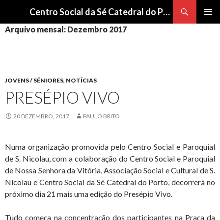
Procurar
Centro Social da Sé Catedral do Porto
SALTAR
Arquivo mensal: Dezembro 2017
Me
PARA
O
pri
CONTEÚDO
JOVENS / SÉNIORES
,
NOTÍCIAS
PRESÉPIO VIVO
20 DEZEMBRO, 2017
PAULO BRITO
Numa organização promovida pelo Centro Social e Paroquial
de S. Nicolau, com a colaboração do Centro Social e Paroquial
de Nossa Senhora da Vitória, Associação Social e Cultural de S.
Nicolau e Centro Social da Sé Catedral do Porto, decorrerá no
próximo dia 21 mais uma edição do Presépio Vivo.
Tudo começa na concentração dos participantes na Praça da