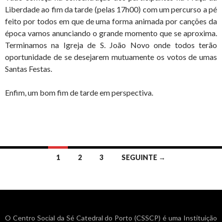
Liberdade ao fim da tarde (pelas 17h00) com um percurso a pé
feito por todos em que de uma forma animada por canções da
época vamos anunciando o grande momento que se aproxima.
Terminamos na Igreja de S. João Novo onde todos terão
oportunidade de se desejarem mutuamente os votos de umas
Santas Festas.
Enfim, um bom fim de tarde em perspectiva.
Navegação
1
2
3
SEGUINTE →
de
artigos
O Centro Social da Sé Catedral do Porto (CSSCP) é uma Instituição