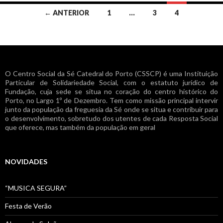
Navegação
← ANTERIOR
1
…
3
4
de
artigos
O Centro Social da Sé Catedral do Porto (CSSCP) é uma Instituição
Particular de Solidariedade Social, com o estatuto jurídico de
Fundação, cuja sede se situa no coração do centro histórico do
Porto, no Largo 1º de Dezembro. Tem como missão principal intervir
junto da população da freguesia da Sé onde se situa e contribuir para
o desenvolvimento, sobretudo dos utentes de cada Resposta Social
que oferece, mas também da população em geral
NOVIDADES
“MUSICA SEGURA”
Festa de Verão