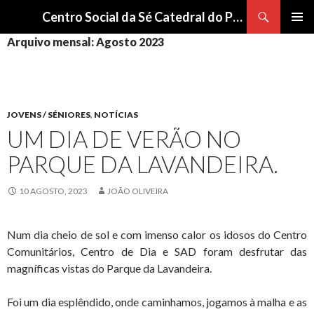
Procurar
Centro Social da Sé Catedral do Porto
SALTAR
Arquivo mensal: Agosto 2023
Me
PARA
O
pri
CONTEÚDO
JOVENS / SÉNIORES
,
NOTÍCIAS
UM DIA DE VERÃO NO
PARQUE DA LAVANDEIRA.
10 AGOSTO, 2023
JOÃO OLIVEIRA
Num dia cheio de sol e com imenso calor os idosos do Centro
Comunitários, Centro de Dia e SAD foram desfrutar das
magníficas vistas do Parque da Lavandeira.
Foi um dia esplêndido, onde caminhamos, jogamos à malha e as