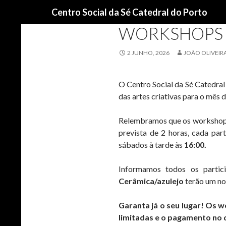
Procurar
Centro Social da Sé Catedral do Porto
INFÂNCIA
,
JOVENS / SÉNIORES
,
NO
WORKSHOPS 
2 JUNHO, 2026
JOÃO OLIVEIR
O Centro Social da Sé Catedral
das artes criativas para o mês 
Relembramos que os workshops s
prevista de 2 horas, cada par
sábados à tarde às
16:00.
Informamos todos os partici
Cerâmica/azulejo
terão um no
Garanta já o seu lugar! Os 
limitadas e o pagamento no d