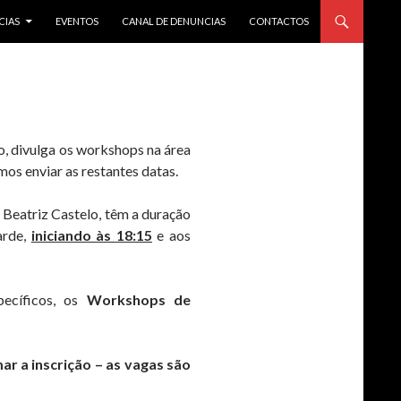
CIAS
EVENTOS
CANAL DE DENUNCIAS
CONTACTOS
o, divulga os workshops na área
mos enviar as restantes datas.
 Beatriz Castelo, têm a duração
arde,
iniciando às 18:15
e aos
ecíficos, os
Workshops de
r a inscrição – as vagas são