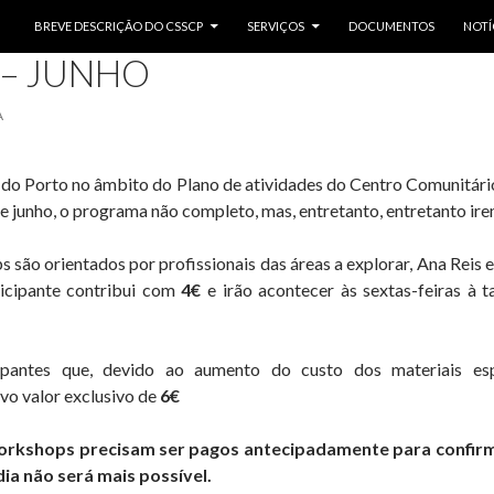
SALTAR PARA O CONTEÚDO
BREVE DESCRIÇÃO DO CSSCP
SERVIÇOS
DOCUMENTOS
NOTÍ
TÍCIAS
– JUNHO
A
 do Porto no âmbito do Plano de atividades do Centro Comunitári
de junho, o programa não completo, mas, entretanto, entretanto ire
ão orientados por profissionais das áreas a explorar, Ana Reis e
ticipante contribui com
4€
e irão acontecer às sextas-feiras à t
pantes que, devido ao aumento do custo dos materiais esp
vo valor exclusivo de
6€
workshops precisam ser pagos antecipadamente para confirma
ia não será mais possível.