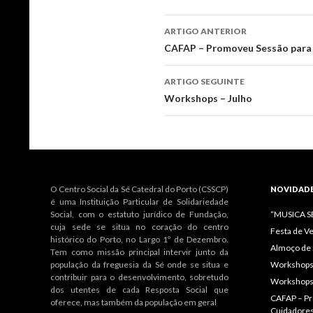
Navegação
ARTIGO ANTERIOR
de
CAFAP – Promoveu Sessão para 
artigos
ARTIGO SEGUINTE
Workshops – Julho
O Centro Social da Sé Catedral do Porto (CSSCP)
NOVIDAD
é uma Instituição Particular de Solidariedade
Social, com o estatuto jurídico de Fundação,
“MUSICA 
cuja sede se situa no coração do centro
Festa de V
histórico do Porto, no Largo 1º de Dezembro.
Almoço de 
Tem como missão principal intervir junto da
população da freguesia da Sé onde se situa e
Workshops 
contribuir para o desenvolvimento, sobretudo
Workshops
dos utentes de cada Resposta Social que
CAFAP – Pr
oferece, mas também da população em geral
Cuidadore