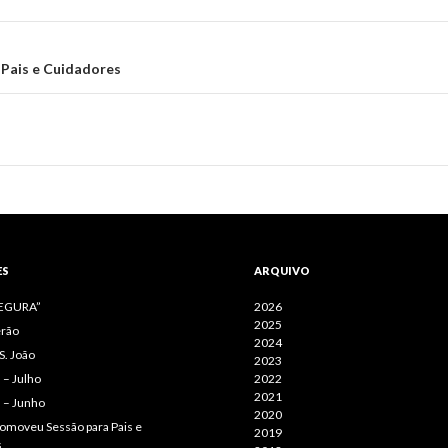
Pais e Cuidadores
ES
ARQUIVO
SEGURA”
2026
2025
erão
2024
S. João
2023
– Julho
2022
2021
 – Junho
2020
omoveu Sessão para Pais e
2019
s