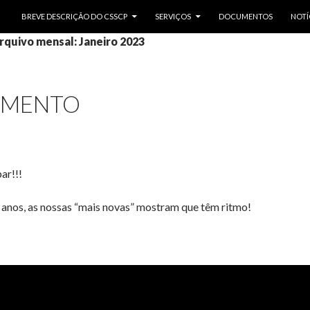
SALTAR PARA O CONTEÚDO
BREVE DESCRIÇÃO DO CSSCP
SERVIÇOS
DOCUMENTOS
NOTÍ
rquivo mensal: Janeiro 2023
IMENTO
ar!!!
anos, as nossas “mais novas” mostram que têm ritmo!