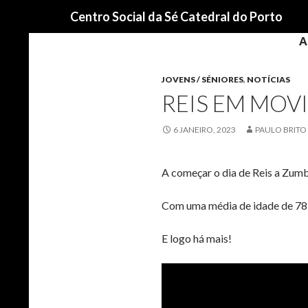
Procurar
Centro Social da Sé Catedral do Porto
A
JOVENS / SÉNIORES
,
NOTÍCIAS
REIS EM MOV
6 JANEIRO, 2023
PAULO BRITO
A começar o dia de Reis a Zumb
Com uma média de idade de 78 
E logo há mais!