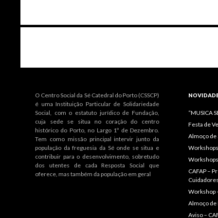
Navegação
de
artigos
O Centro Social da Sé Catedral do Porto (CSSCP)
NOVIDAD
é uma Instituição Particular de Solidariedade
Social, com o estatuto jurídico de Fundação,
“MUSICA 
cuja sede se situa no coração do centro
Festa de V
histórico do Porto, no Largo 1º de Dezembro.
Almoço de 
Tem como missão principal intervir junto da
população da freguesia da Sé onde se situa e
Workshops 
contribuir para o desenvolvimento, sobretudo
Workshops
dos utentes de cada Resposta Social que
CAFAP – Pr
oferece, mas também da população em geral
Cuidadore
Workshop 
Almoço de
Aviso – CAF