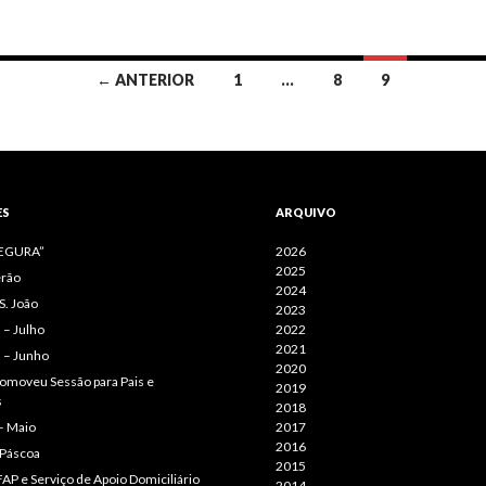
← ANTERIOR
1
…
8
9
ES
ARQUIVO
SEGURA”
2026
2025
erão
2024
S. João
2023
– Julho
2022
2021
 – Junho
2020
omoveu Sessão para Pais e
2019
s
2018
– Maio
2017
2016
 Páscoa
2015
AP e Serviço de Apoio Domiciliário
2014