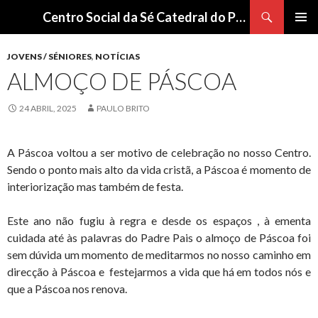
Procurar
Centro Social da Sé Catedral do Porto
SALTAR
Me
PARA
JOVENS / SÉNIORES
,
NOTÍCIAS
O
pri
ALMOÇO DE PÁSCOA
CONTEÚDO
24 ABRIL, 2025
PAULO BRITO
A Páscoa voltou a ser motivo de celebração no nosso Centro.
Sendo o ponto mais alto da vida cristã, a Páscoa é momento de
interiorização mas também de festa.
Este ano não fugiu à regra e desde os espaços , à ementa
cuidada até às palavras do Padre Pais o almoço de Páscoa foi
sem dúvida um momento de meditarmos no nosso caminho em
direcção à Páscoa e festejarmos a vida que há em todos nós e
que a Páscoa nos renova.