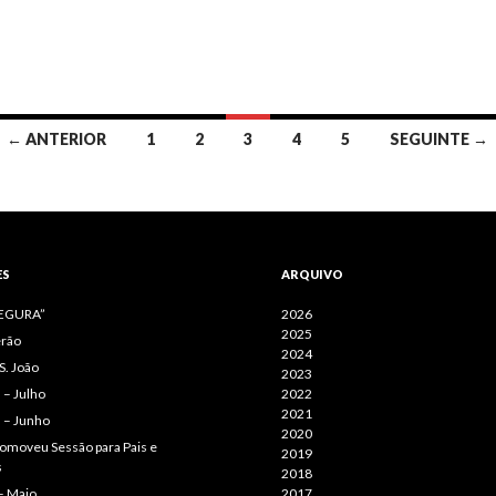
← ANTERIOR
1
2
3
4
5
SEGUINTE →
ES
ARQUIVO
SEGURA”
2026
2025
erão
2024
S. João
2023
– Julho
2022
2021
 – Junho
2020
omoveu Sessão para Pais e
2019
s
2018
– Maio
2017