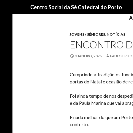
Procurar
Centro Social da Sé Catedral do Porto
A
JOVENS / SÉNIORES
,
NOTÍCIAS
ENCONTRO D
9 JANEIRO, 2026
PAULO BRITO
Cumprindo a tradição os funci
portas do Natal e ocasião de r
Foi ainda tempo de nos desped
e da Paula Marina que vai abra
E nada melhor do que um Porto
conforto.