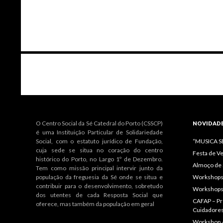
Navegação
de
artigos
O Centro Social da Sé Catedral do Porto (CSSCP)
NOVIDAD
é uma Instituição Particular de Solidariedade
Social, com o estatuto jurídico de Fundação,
“MUSICA 
cuja sede se situa no coração do centro
Festa de V
histórico do Porto, no Largo 1º de Dezembro.
Almoço de 
Tem como missão principal intervir junto da
população da freguesia da Sé onde se situa e
Workshops 
contribuir para o desenvolvimento, sobretudo
Workshops
dos utentes de cada Resposta Social que
CAFAP – Pr
oferece, mas também da população em geral
Cuidadore
Workshop 