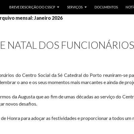
SALTAR PARA O CONTEÚDO
BREVE DESCRIÇÃO DO CSSCP
SERVIÇOS
DOCUMENTOS
NOTÍ
rquivo mensal: Janeiro 2026
E NATAL DOS FUNCIONÁRIO
onários do Centro Social da Sé Catedral do Porto reuniram-se 
elembrar o ano e os seus momentos mais marcantes e ainda de proje
irmos da Augusta que ao fim de umas décadas ao serviço do Centr
çar novos desafios.
 de Honra para adoçar as festividades e proporcionar a todos um