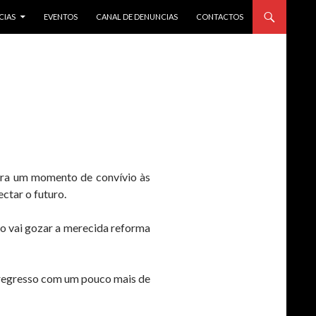
CIAS
EVENTOS
CANAL DE DENUNCIAS
CONTACTOS
S
para um momento de convívio às
ctar o futuro.
o vai gozar a merecida reforma
 regresso com um pouco mais de