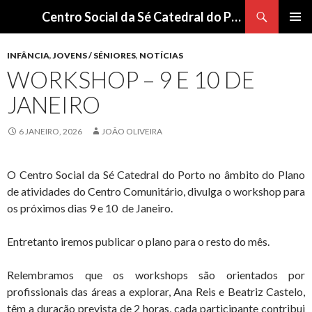
Procurar
Centro Social da Sé Catedral do Porto
SALTAR
Me
PARA
INFÂNCIA
,
JOVENS / SÉNIORES
,
NOTÍCIAS
O
pri
WORKSHOP – 9 E 10 DE
CONTEÚDO
JANEIRO
6 JANEIRO, 2026
JOÃO OLIVEIRA
O Centro Social da Sé Catedral do Porto no âmbito do Plano
de atividades do Centro Comunitário, divulga o workshop para
os próximos dias 9 e 10 de Janeiro.
Entretanto iremos publicar o plano para o resto do mês.
Relembramos que os workshops são orientados por
profissionais das áreas a explorar, Ana Reis e Beatriz Castelo,
têm a duração prevista de 2 horas, cada participante contribui