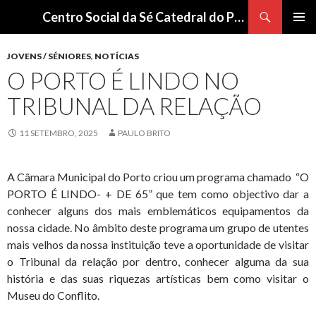
Procurar
Centro Social da Sé Catedral do Porto
SALTAR
Me
PARA
JOVENS / SÉNIORES
,
NOTÍCIAS
O
pri
O PORTO É LINDO NO
CONTEÚDO
TRIBUNAL DA RELAÇÃO
11 SETEMBRO, 2025
PAULO BRITO
A Câmara Municipal do Porto criou um programa chamado “O
PORTO É LINDO- + DE 65” que tem como objectivo dar a
conhecer alguns dos mais emblemáticos equipamentos da
nossa cidade. No âmbito deste programa um grupo de utentes
mais velhos da nossa instituição teve a oportunidade de visitar
o Tribunal da relação por dentro, conhecer alguma da sua
história e das suas riquezas artísticas bem como visitar o
Museu do Conflito.