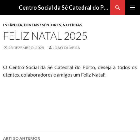
Procurar
Centro Social da Sé Catedral do Porto
SALTAR
Me
PARA
INFÂNCIA
,
JOVENS / SÉNIORES
,
NOTÍCIAS
O
pri
FELIZ NATAL 2025
CONTEÚDO
23 DEZEMBRO, 2025
JOÃO OLIVEIRA
O Centro Social da Sé Catedral do Porto, deseja a todos os
utentes, colaboradores e amigos um Feliz Natal!
Navegação
ARTIGO ANTERIOR