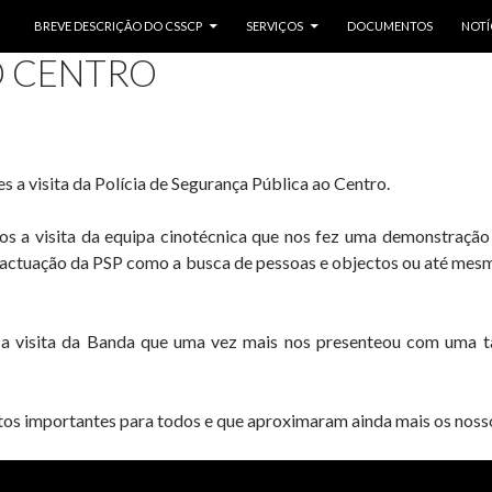
SALTAR PARA O CONTEÚDO
BREVE DESCRIÇÃO DO CSSCP
SERVIÇOS
DOCUMENTOS
NOTÍ
AO CENTRO
s a visita da Polícia de Segurança Pública ao Centro.
 a visita da equipa cinotécnica que nos fez uma demonstração 
à actuação da PSP como a busca de pessoas e objectos ou até mes
 visita da Banda que uma vez mais nos presenteou com uma t
s importantes para todos e que aproximaram ainda mais os nossos