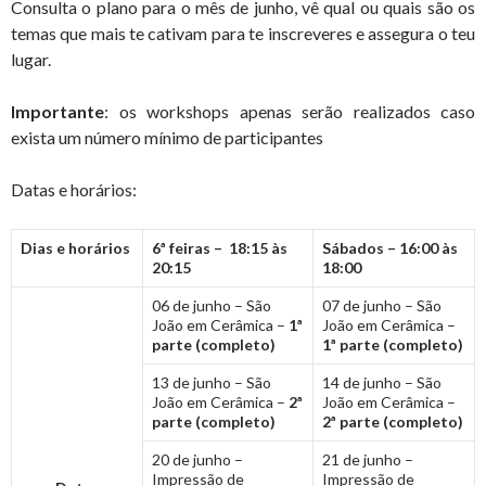
Consulta o plano para o mês de junho, vê qual ou quais são os
temas que mais te cativam para te inscreveres e assegura o teu
lugar.
Importante
: os workshops apenas serão realizados caso
exista um número mínimo de participantes
Datas e horários:
Dias e horários
6ª feiras – 18:15 às
Sábados – 16:00 às
20:15
18:00
06 de junho – São
07 de junho – São
João em Cerâmica –
1ª
João em Cerâmica –
parte (completo)
1ª parte (completo)
13 de junho – São
14 de junho – São
João em Cerâmica –
2ª
João em Cerâmica –
parte (completo)
2ª parte (completo)
20 de junho –
21 de junho –
Impressão de
Impressão de