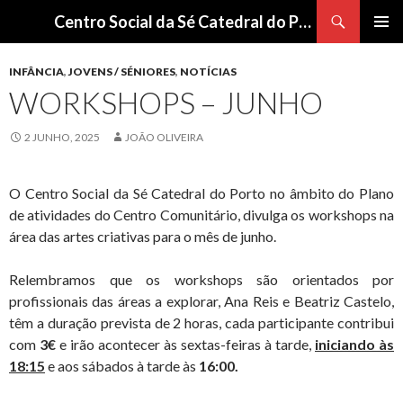
Procurar
Centro Social da Sé Catedral do Porto
SALTAR
Me
PARA
INFÂNCIA
,
JOVENS / SÉNIORES
,
NOTÍCIAS
O
pri
WORKSHOPS – JUNHO
CONTEÚDO
2 JUNHO, 2025
JOÃO OLIVEIRA
O Centro Social da Sé Catedral do Porto no âmbito do Plano
de atividades do Centro Comunitário, divulga os workshops na
área das artes criativas para o mês de junho.
Relembramos que os workshops são orientados por
profissionais das áreas a explorar, Ana Reis e Beatriz Castelo,
têm a duração prevista de 2 horas, cada participante contribui
com
3€
e irão acontecer às sextas-feiras à tarde,
iniciando às
18:15
e aos sábados à tarde às
16:00.