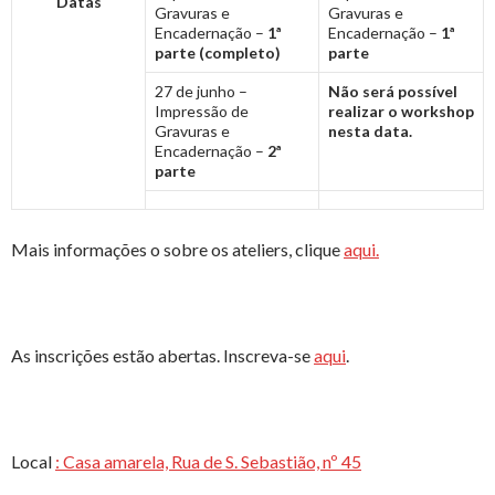
Datas
Gravuras e
Gravuras e
Encadernação –
1ª
Encadernação –
1ª
parte (completo)
parte
27 de junho –
Não será possível
Impressão de
realizar o workshop
Gravuras e
nesta data.
Encadernação –
2ª
parte
Mais informações o sobre os ateliers, clique
aqui.
As inscrições estão abertas. Inscreva-se
aqui
.
Local
: Casa amarela, Rua de S. Sebastião, nº 45